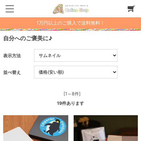
1万円以上のご購入で送料無料！
自分へのご褒美に♪
表示方法
並べ替え
[1～8件]
19
件あります