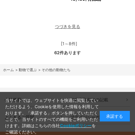
つづきを見る
[1～8件]
62
件あります
ホーム
>
動物で選ぶ
>
その他の動物たち
会社概要
特定商取引法の記載
当サイトでは、ウェブサイトを快適に閲覧してい
ただけるよう、Cookieを使用した情報を利用して
おります。「承諾する」ボタンを押していただく
承諾する
よくあるご質問
プライバシーポリシー
ことで、当サイトのすべての機能をご利用いただ
けます。詳細はこちらの当社
Cookieポリシー
を
ご確認ください。