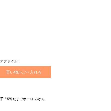
後
アファイル！
買い物かごへ入れる
子「5連たまごボーロ みかん