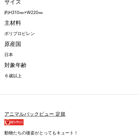
サイズ
約H310㎜×W220㎜
主材料
ポリプロピレン
原産国
日本
対象年齢
６歳以上
アニマルバックビュー 定規
動物たちの後姿がとってもキュート！