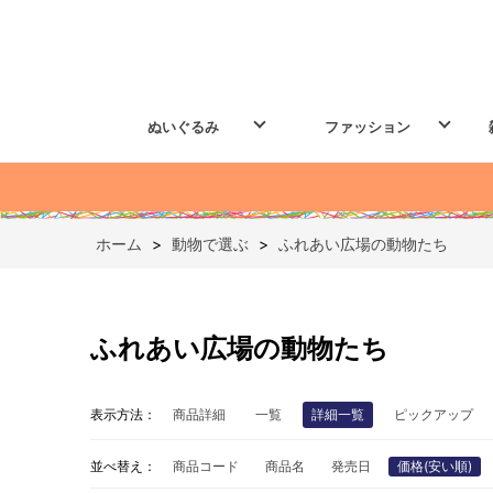
ぬいぐるみ
ファッション
ホーム
>
動物で選ぶ
>
ふれあい広場の動物たち
ふれあい広場の動物たち
表示方法：
商品詳細
一覧
詳細一覧
ピックアップ
並べ替え：
商品コード
商品名
発売日
価格(安い順)