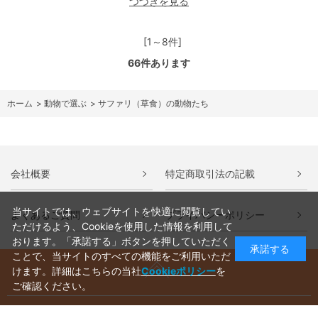
つづきを見る
[1～8件]
66
件あります
ホーム
>
動物で選ぶ
>
サファリ（草食）の動物たち
会社概要
特定商取引法の記載
当サイトでは、ウェブサイトを快適に閲覧してい
よくあるご質問
プライバシーポリシー
ただけるよう、Cookieを使用した情報を利用して
おります。「承諾する」ボタンを押していただく
承諾する
ことで、当サイトのすべての機能をご利用いただ
けます。詳細はこちらの当社
Cookieポリシー
を
ご確認ください。
ご利用ガイド