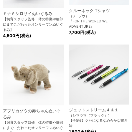
クルーネック Tシャツ
ミナミシロサイぬいぐるみ
（S ゾウ）
【飼育スタッフ監修 体の特徴や細部
『FOR THE WORLD WE
にまでこだわったオンリーワンぬいぐ
ADVENTURE』
るみ】
7,700円(税込)
4,500円(税込)
ジェットストリーム４＆１
アフリカゾウの赤ちゃんぬいぐ
（シマウマ（ブラック））
るみ
【全5種】クセになるなめらかな書き
【飼育スタッフ監修 体の特徴や細部
味
にまでこだわったオンリーワンぬいぐ
1,500円(税込)