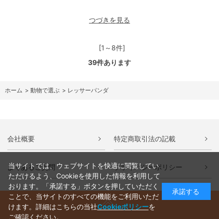
つづきを見る
[1～8件]
39
件あります
ホーム
>
動物で選ぶ
>
レッサーパンダ
会社概要
特定商取引法の記載
当サイトでは、ウェブサイトを快適に閲覧してい
よくあるご質問
プライバシーポリシー
ただけるよう、Cookieを使用した情報を利用して
おります。「承諾する」ボタンを押していただく
承諾する
ことで、当サイトのすべての機能をご利用いただ
けます。詳細はこちらの当社
Cookieポリシー
を
ご確認ください。