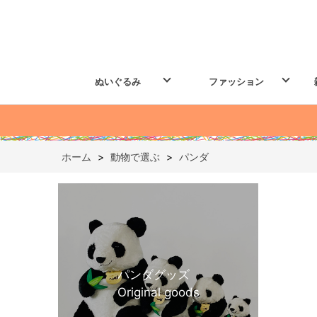
ぬいぐるみ
ファッション
ホーム
>
動物で選ぶ
>
パンダ
パンダグッズ
Original goods