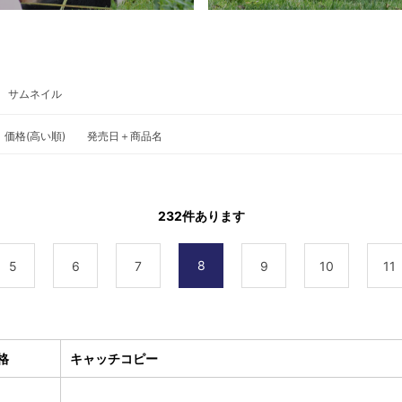
サムネイル
価格(高い順)
発売日＋商品名
232
件あります
8
5
6
7
9
10
11
格
キャッチコピー