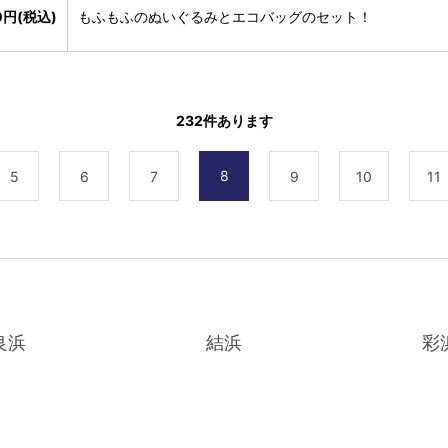
0円(税込)
もふもふのぬいぐるみとエコバッグのセット！
232
件あります
8
5
6
7
9
10
11
良浜
結浜
彩