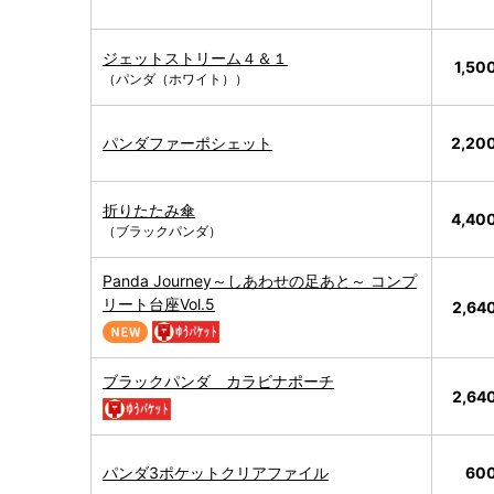
ジェットストリーム４＆１
1,5
（パンダ（ホワイト））
パンダファーポシェット
2,20
折りたたみ傘
4,40
（ブラックパンダ）
Panda Journey～しあわせの足あと～ コンプ
リート台座Vol.5
2,64
ブラックパンダ カラビナポーチ
2,64
パンダ3ポケットクリアファイル
60