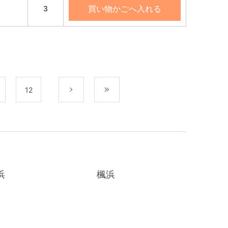
買い物かごへ入れる
3
12
次
最後
浜
楓浜