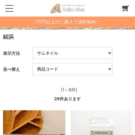
1万円以上のご購入で送料無料！
結浜
表示方法
並べ替え
[1～8件]
26
件あります