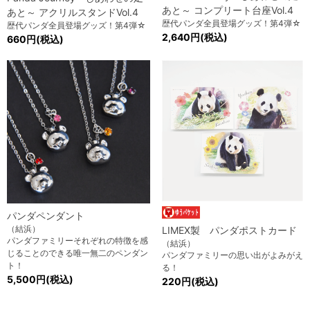
あと～ コンプリート台座Vol.4
あと～ アクリルスタンドVol.4
歴代パンダ全員登場グッズ！第4弾☆
歴代パンダ全員登場グッズ！第4弾☆
2,640円(税込)
660円(税込)
パンダペンダント
（結浜）
LIMEX製 パンダポストカード
パンダファミリーそれぞれの特徴を感
（結浜）
じることのできる唯一無二のペンダン
パンダファミリーの思い出がよみがえ
ト！
る！
5,500円(税込)
220円(税込)