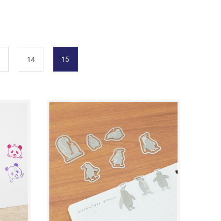
15
3
14