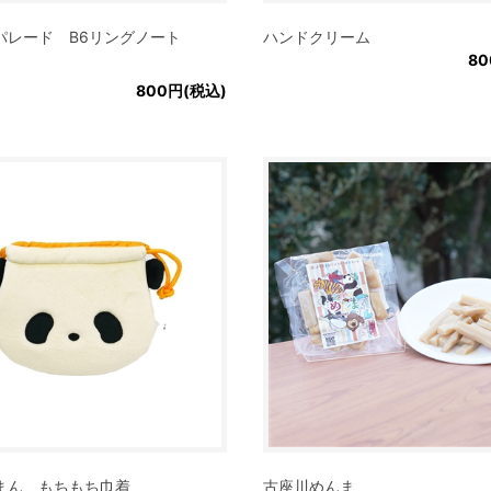
パレード B6リングノート
ハンドクリーム
80
800円(税込)
まん もちもち巾着
古座川めんま