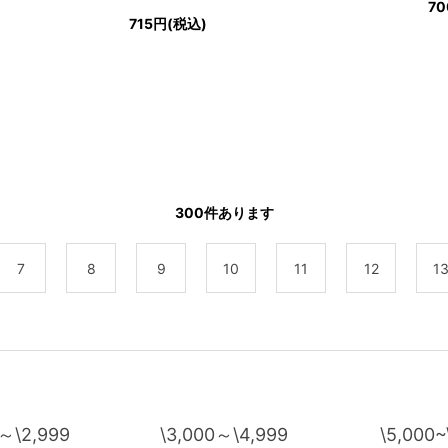
7
715円(税込)
300
件あります
7
8
9
10
11
12
1
0～\2,999
\3,000～\4,999
\5,000~