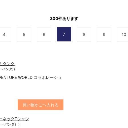
300
件あります
7
4
5
6
8
9
10
キャミタンク
サーパンダ)）
r×ADVENTURE WORLD コラボレーショ
買い物かごへ入れる
r クルーネックTシャツ
ッサーパンダ））