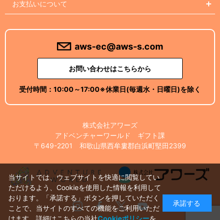
お支払いについて
aws-ec@aws-s.com
お問い合わせはこちらから
受付時間：
10:00～17:00
※休業日(毎週水・日曜日)を除く
株式会社アワーズ
アドベンチャーワールド ギフト課
〒649-2201 和歌山県西牟婁郡白浜町堅田2399
当サイトでは、ウェブサイトを快適に閲覧してい
ただけるよう、Cookieを使用した情報を利用して
おります。「承諾する」ボタンを押していただく
承諾する
Instagram
Facebook
X
Youtube
ことで、当サイトのすべての機能をご利用いただ
けます。詳細はこちらの当社
Cookieポリシー
を