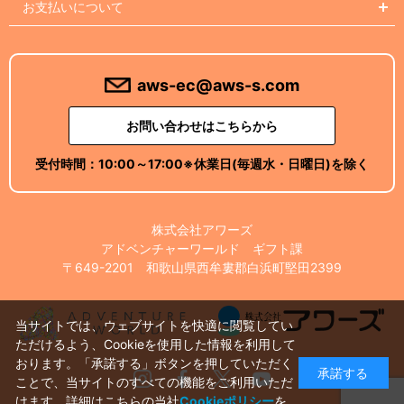
お支払いについて
aws-ec@aws-s.com
お問い合わせはこちらから
受付時間：
10:00～17:00
※休業日(毎週水・日曜日)を除く
株式会社アワーズ
アドベンチャーワールド ギフト課
〒649-2201 和歌山県西牟婁郡白浜町堅田2399
当サイトでは、ウェブサイトを快適に閲覧してい
ただけるよう、Cookieを使用した情報を利用して
おります。「承諾する」ボタンを押していただく
承諾する
Instagram
Facebook
X
Youtube
ことで、当サイトのすべての機能をご利用いただ
けます。詳細はこちらの当社
Cookieポリシー
を