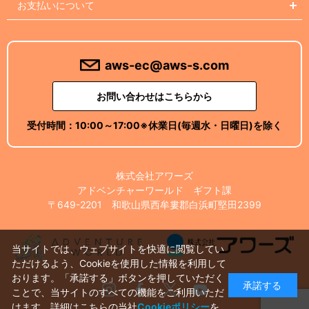
お支払いについて
aws-ec@aws-s.com
お問い合わせはこちらから
受付時間：
10:00～17:00
※休業日(毎週水・日曜日)を除く
株式会社アワーズ
アドベンチャーワールド ギフト課
〒649-2201 和歌山県西牟婁郡白浜町堅田2399
当サイトでは、ウェブサイトを快適に閲覧してい
ただけるよう、Cookieを使用した情報を利用して
おります。「承諾する」ボタンを押していただく
承諾する
Instagram
Facebook
X
Youtube
ことで、当サイトのすべての機能をご利用いただ
けます。詳細はこちらの当社
Cookieポリシー
を