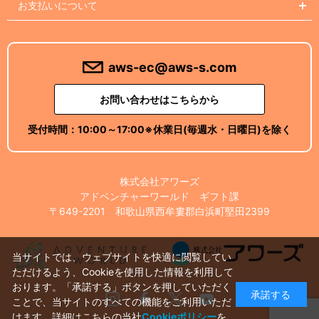
お支払いについて
aws-ec@aws-s.com
お問い合わせはこちらから
受付時間：
10:00～17:00
※休業日(毎週水・日曜日)を除く
株式会社アワーズ
アドベンチャーワールド ギフト課
〒649-2201 和歌山県西牟婁郡白浜町堅田2399
当サイトでは、ウェブサイトを快適に閲覧してい
ただけるよう、Cookieを使用した情報を利用して
おります。「承諾する」ボタンを押していただく
承諾する
Instagram
Facebook
X
Youtube
ことで、当サイトのすべての機能をご利用いただ
けます。詳細はこちらの当社
Cookieポリシー
を