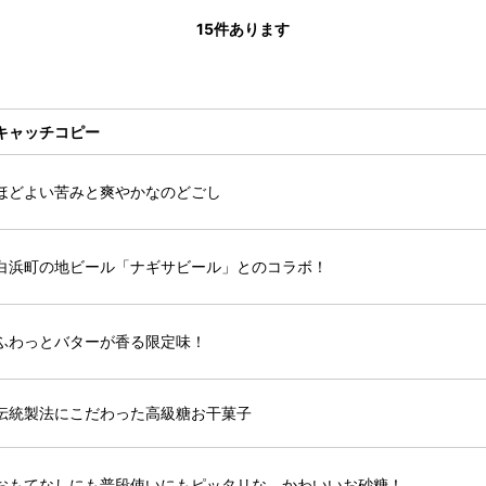
15
件あります
キャッチコピー
ほどよい苦みと爽やかなのどごし
白浜町の地ビール「ナギサビール」とのコラボ！
ふわっとバターが香る限定味！
伝統製法にこだわった高級糖お干菓子
おもてなしにも普段使いにもピッタリな、かわいいお砂糖！