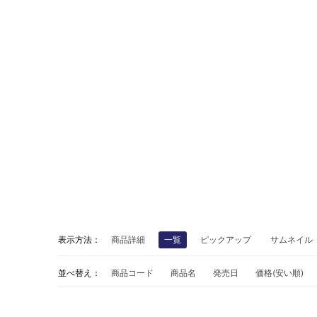
表示方法：
商品詳細
一覧
ピックアップ
サムネイル
並べ替え：
商品コード
商品名
発売日
価格(安い順)