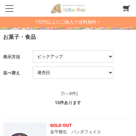
1万円以上のご購入で送料無料！
お菓子・食品
表示方法
並べ替え
[1～8件]
13
件あります
SOLD OUT
金平糖缶 パンダフェイス