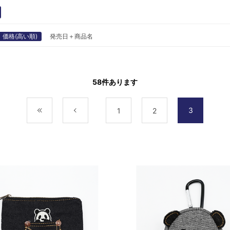
価格(高い順)
発売日＋商品名
58
件あります
3
最初
前
1
2