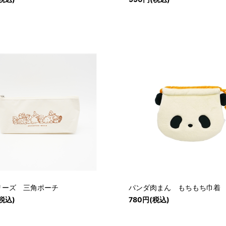
リーズ 三角ポーチ
パンダ肉まん もちもち巾着
税込)
780円(税込)