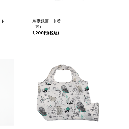
ート
鳥獣戯画 巾着
（陸）
1,200円(税込)