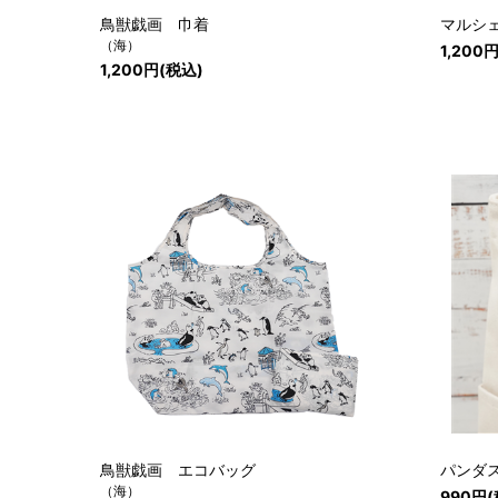
鳥獣戯画 巾着
マルシ
（海）
1,200
1,200円(税込)
鳥獣戯画 エコバッグ
パンダ
（海）
990円(