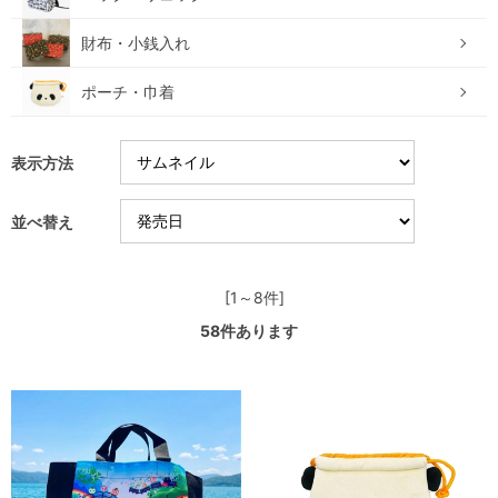
財布・小銭入れ
ポーチ・巾着
表示方法
並べ替え
[1～8件]
58
件あります