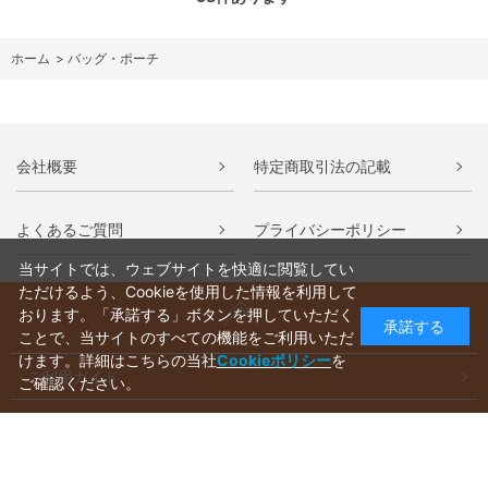
ホーム
>
バッグ・ポーチ
会社概要
特定商取引法の記載
よくあるご質問
プライバシーポリシー
当サイトでは、ウェブサイトを快適に閲覧してい
ただけるよう、Cookieを使用した情報を利用して
おります。「承諾する」ボタンを押していただく
承諾する
ことで、当サイトのすべての機能をご利用いただ
けます。詳細はこちらの当社
Cookieポリシー
を
ご利用ガイド
ご確認ください。
ラッピングについて
送料について