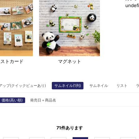
undef
ポストカード
マグネット
アップ(クイックビューあり)
サムネイル(1列)
サムネイル
リスト
価格(高い順)
発売日＋商品名
71
件あります