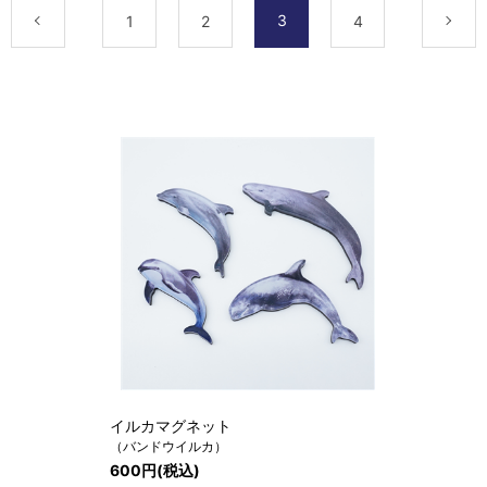
3
最初
前
1
2
4
イルカマグネット
（バンドウイルカ）
600円(税込)