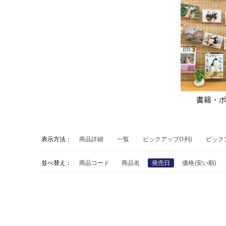
書籍・
表示方法：
商品詳細
一覧
ピックアップ(1列)
ピック
並べ替え：
商品コード
商品名
発売日
価格(安い順)