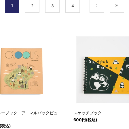
1
2
3
4
次
最
キーブック アニマルバックビュ
スケッチブック
600円(税込)
円(税込)