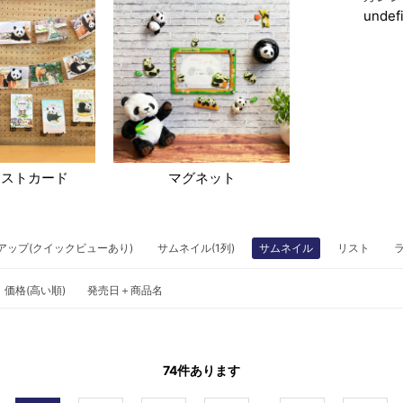
undef
ポストカード
マグネット
アップ(クイックビューあり)
サムネイル(1列)
サムネイル
リスト
価格(高い順)
発売日＋商品名
74
件あります