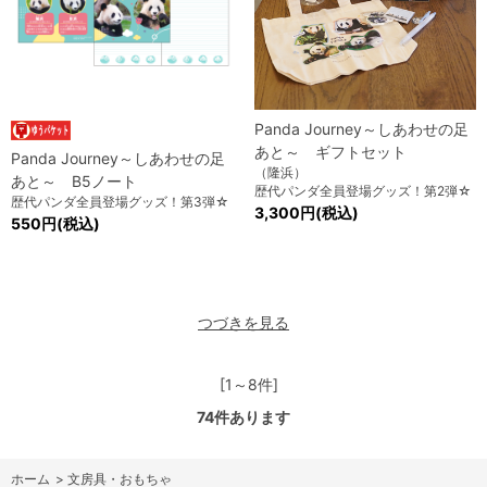
Panda Journey～しあわせの足
あと～ ギフトセット
Panda Journey～しあわせの足
（隆浜）
あと～ B5ノート
歴代パンダ全員登場グッズ！第2弾☆
歴代パンダ全員登場グッズ！第3弾☆
3,300円(税込)
550円(税込)
つづきを見る
[1～8件]
74
件あります
ホーム
>
文房具・おもちゃ