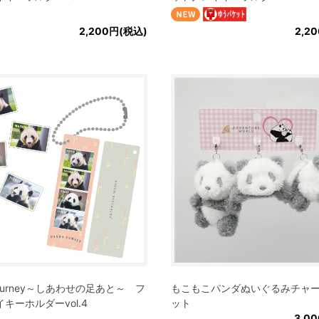
2,200円(税込)
2,2
 Journey～しあわせの足あと～ フ
もこもこパンダぬいぐるみチャー
キーホルダーvol.4
ット
3,0