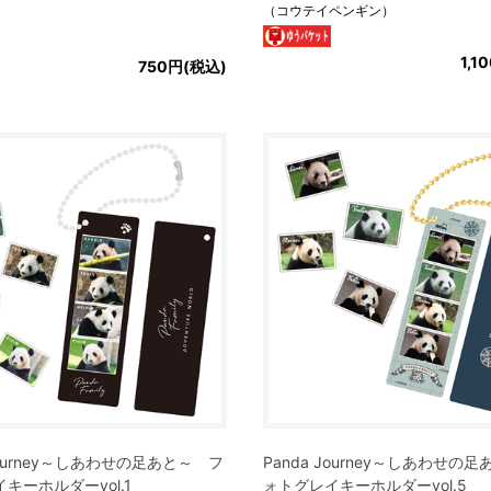
（コウテイペンギン）
1,1
750円(税込)
 Journey～しあわせの足あと～ フ
Panda Journey～しあわせの
キーホルダーvol.1
ォトグレイキーホルダーvol.5