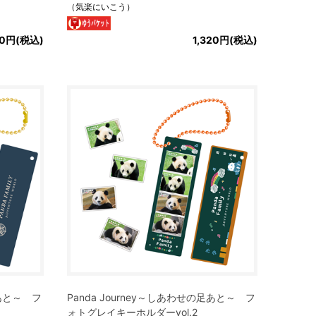
（気楽にいこう）
00円(税込)
1,320円(税込)
足あと～ フ
Panda Journey～しあわせの足あと～ フ
ォトグレイキーホルダーvol.2