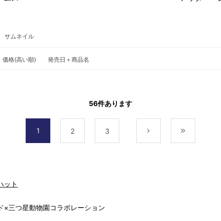
サムネイル
価格(高い順)
発売日＋商品名
56
件あります
1
2
3
次
最後
ハット
ド×三つ星動物園コラボレーション