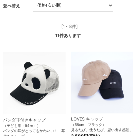
並べ替え
[1～8件]
11
件あります
LOVES キャップ
パンダ耳付きキャップ
（58cm ブラック）
（子ども用（54㎝））
見るたび、使うたび、思い出す感動。
パンダの耳がとってもかわいい！ 耳
2,500円(税込)