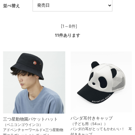
並べ替え
[1～8件]
11
件あります
パンダ耳付きキャップ
三つ星動物園バケットハット
（子ども用（54㎝））
（ベニコンゴウインコ）
パンダの耳がとってもかわいい！ 耳
アドベンチャーワールド×三つ星動物
付きキャップ