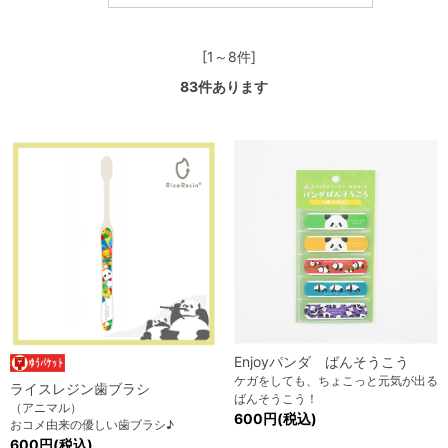
[1～8件]
83
件あります
Enjoyパンダ ばんそうこう
ケガをしても、ちょこっと元気が出る
ライスレジン歯ブラシ
ばんそうこう！
（アニマル）
600円(税込)
おコメ由来の優しい歯ブラシ♪
600円(税込)