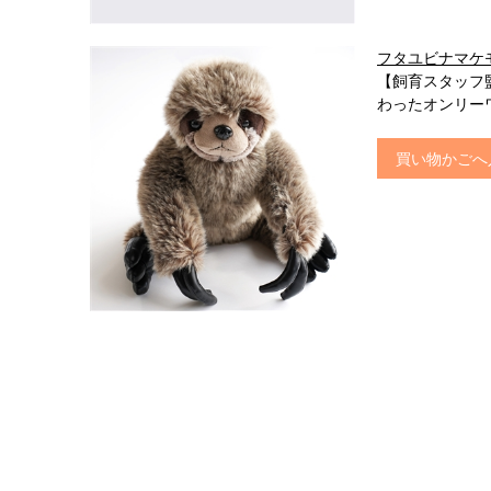
フタユビナマケ
【飼育スタッフ
わったオンリー
買い物かごへ