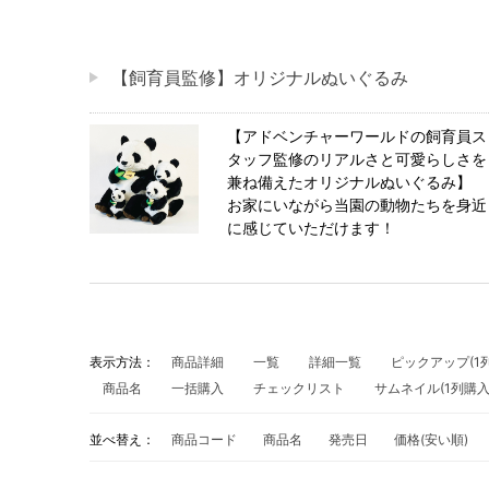
【飼育員監修】オリジナルぬいぐるみ
【アドベンチャーワールドの飼育員ス
タッフ監修のリアルさと可愛らしさを
兼ね備えたオリジナルぬいぐるみ】
お家にいながら当園の動物たちを身近
に感じていただけます！
表示方法：
商品詳細
一覧
詳細一覧
ピックアップ(1列
商品名
一括購入
チェックリスト
サムネイル(1列購
並べ替え：
商品コード
商品名
発売日
価格(安い順)