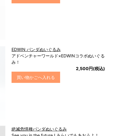
EDWIN パンダぬいぐるみ
アドベンチャーワールド×EDWINコラボぬいぐる
み！
2,500円(税込)
買い物かごへ入れる
絶滅危惧種パンダぬいぐるみ
See you in the future ! みらいでもあおうよ！