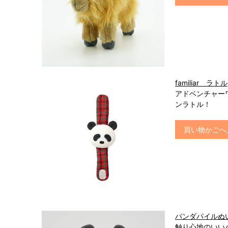
familiar ラトル
アドベンチャーワー
ンラトル！
買い物かごへ
パンダパイルぬ
触り心地のいい