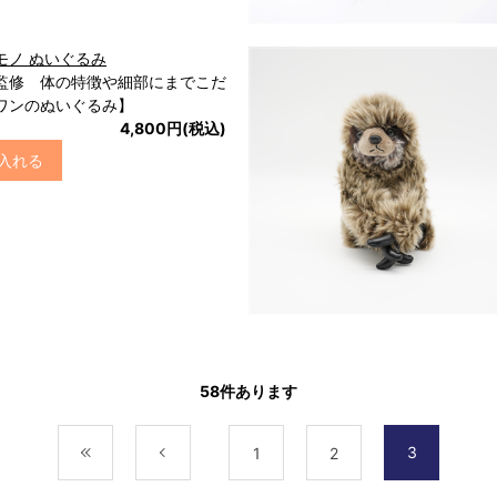
モノ ぬいぐるみ
監修 体の特徴や細部にまでこだ
ワンのぬいぐるみ】
4,800円(税込)
入れる
58
件あります
3
最初
前
1
2