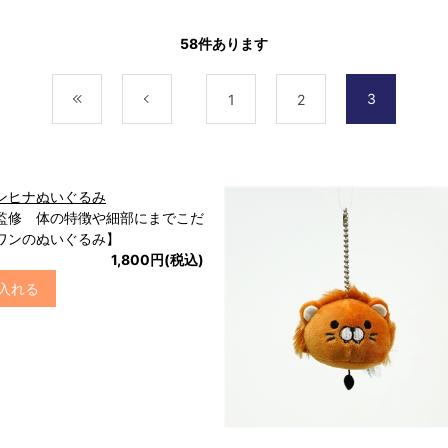
58
件あります
3
最初
前
1
2
ンヒナぬいぐるみ
監修 体の特徴や細部にまでこだ
ワンのぬいぐるみ】
1,800円(税込)
入れる