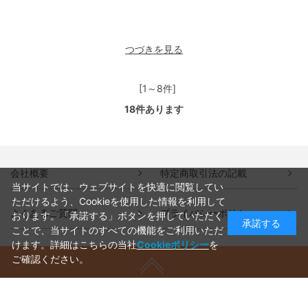
つづきを見る
[1～8件]
18
件あります
会社概要
特定商取引法の記載
当サイトでは、ウェブサイトを快適に閲覧してい
ただけるよう、Cookieを使用した情報を利用して
よくあるご質問
プライバシーポリシー
おります。「承諾する」ボタンを押していただく
承諾する
ことで、当サイトのすべての機能をご利用いただ
けます。詳細はこちらの当社
Cookieポリシー
を
ご確認ください。
ご利用ガイド