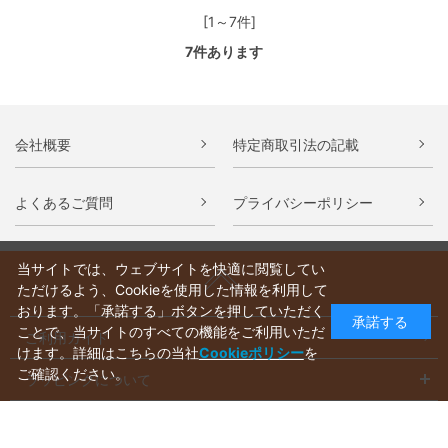
[1～7件]
7
件あります
会社概要
特定商取引法の記載
よくあるご質問
プライバシーポリシー
当サイトでは、ウェブサイトを快適に閲覧してい
ただけるよう、Cookieを使用した情報を利用して
おります。「承諾する」ボタンを押していただく
承諾する
ことで、当サイトのすべての機能をご利用いただ
ご利用ガイド
けます。詳細はこちらの当社
Cookieポリシー
を
ご確認ください。
ラッピングについて
送料について