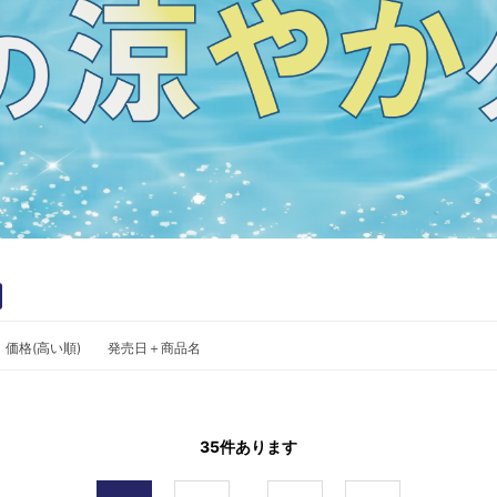
価格(高い順)
発売日＋商品名
35
件あります