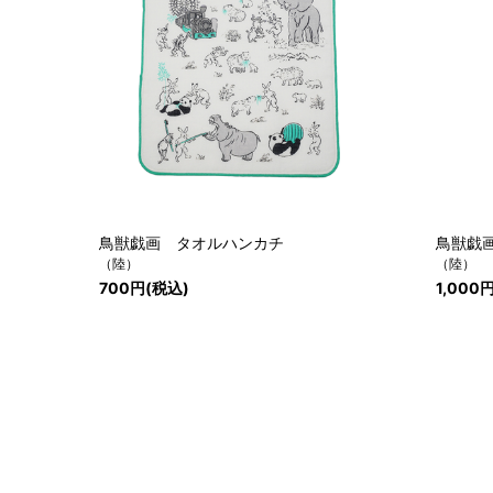
鳥獣戯画 タオルハンカチ
鳥獣戯
（陸）
（陸）
700円(税込)
1,000