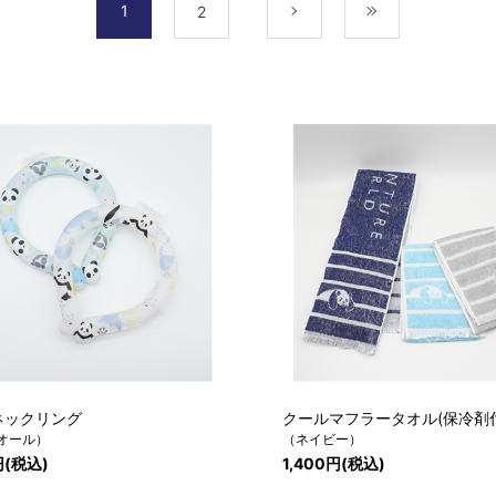
1
2
次
最後
ネックリング
クールマフラータオル(保冷剤
オール）
（ネイビー）
円(税込)
1,400円(税込)