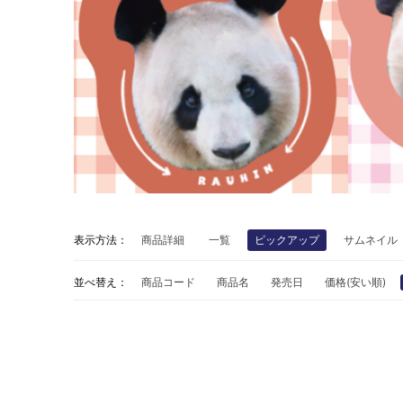
表示方法：
商品詳細
一覧
ピックアップ
サムネイル
並べ替え：
商品コード
商品名
発売日
価格(安い順)