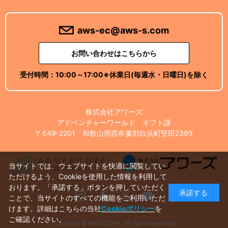
aws-ec@aws-s.com
お問い合わせはこちらから
受付時間：
10:00～17:00
※休業日(毎週水・日曜日)を除く
株式会社アワーズ
アドベンチャーワールド ギフト課
〒649-2201 和歌山県西牟婁郡白浜町堅田2399
当サイトでは、ウェブサイトを快適に閲覧してい
ただけるよう、Cookieを使用した情報を利用して
おります。「承諾する」ボタンを押していただく
承諾する
Instagram
Facebook
X
Youtube
ことで、当サイトのすべての機能をご利用いただ
けます。詳細はこちらの当社
Cookieポリシー
を
ご確認ください。
Copyright © AWS CORP. All rights reserved.