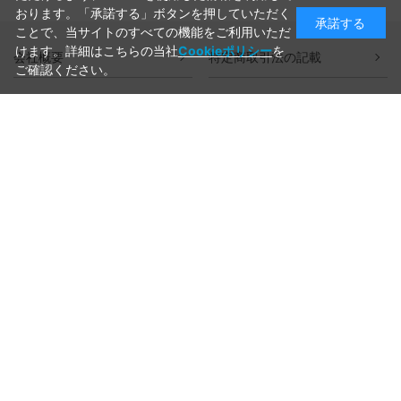
おります。「承諾する」ボタンを押していただく
承諾する
ことで、当サイトのすべての機能をご利用いただ
けます。詳細はこちらの当社
Cookieポリシー
を
会社概要
特定商取引法の記載
ご確認ください。
よくあるご質問
プライバシーポリシー
ご利用ガイド
ラッピングについて
送料について
お支払いについて