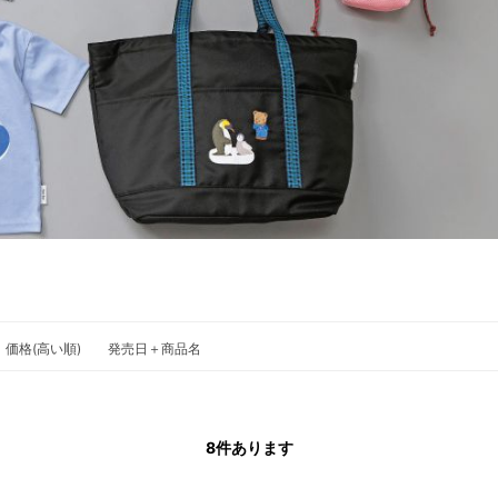
価格(高い順)
発売日＋商品名
8
件あります